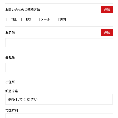
お問い合わせ
お問い合せのご連絡方法
必須
TEL
FAX
メール
訪問
見積依頼書
お名前
必須
募集職種・応募要項
会員ページ
会社名
カタログダウンロード
ご住所
サイトマップ
都道府県
プライバシーポリシー
市区町村